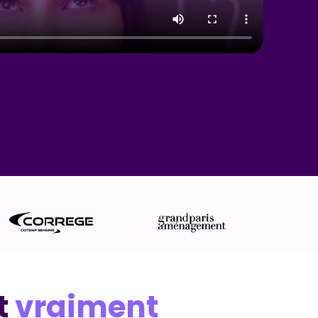
t
vraiment