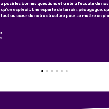
 permis de trouver un expert spécialiste de l’ISO/IEC 
e nous préparer au plus vite pour être en mesure d’être c
022. A cet effet, l’audit à blanc initié par l’expert en
 valider neuf mois de travail intense, corriger quelque
ures et confirmer nos points forts.
rges
fficer