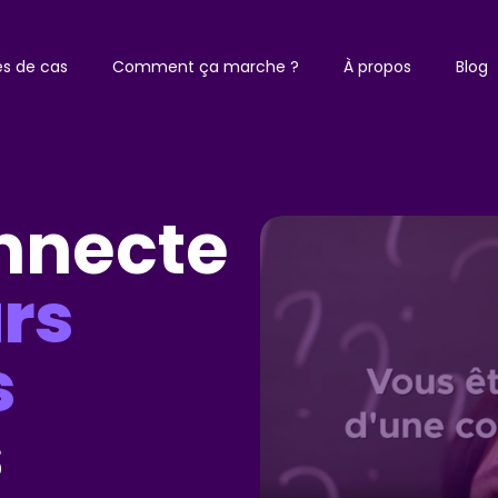
es de cas
Comment ça marche ?
À propos
Blog
nnecte
rs
s
s