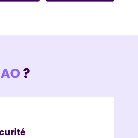
BAO
?
curité