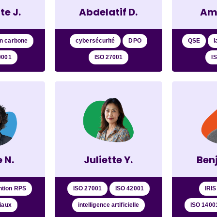
te J.
Abdelatif D.
Am
an carbone
cybersécurité
DPO
QSE
l
0001
ISO 27001
I
 N.
Juliette Y.
Ben
ntion RPS
ISO 27001
ISO 42001
IRIS
iaux
intelligence artificielle
ISO 1400