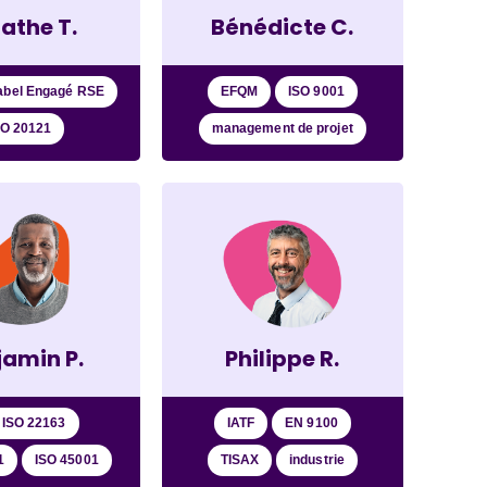
athe T.
Bénédicte C.
abel Engagé RSE
EFQM
ISO 9001
SO 20121
management de projet
jamin P.
Philippe R.
 ISO 22163
IATF
EN 9100
1
ISO 45001
TISAX
industrie