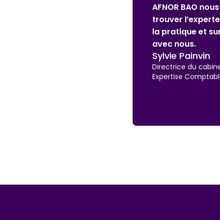
ute de nos besoins pour
AFNOR BAO nous a
agogue, qui est entrée dans
objectif, était d
tre en phase de travail
norme ISO 27001:2
nous a permis de
conformités mine
Aymeric Desfo
Chief information o
Cogniteev