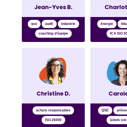
Jean-Yves B.
Charlot
qse
audit
industrie
énergie
bil
coaching d'équipe
ICA ISO 5
Christine D.
Carole
achats responsables
QSE
préve
ISO 26000
labels soc