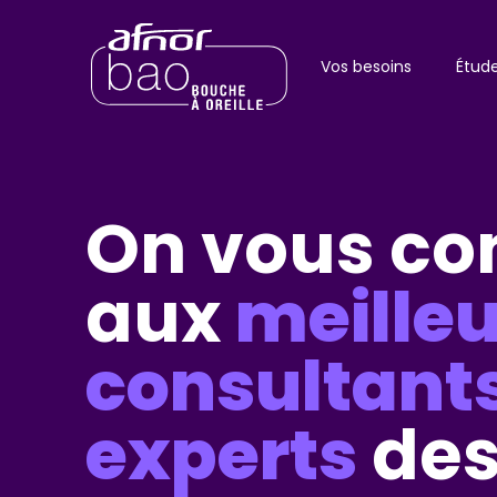
Vos besoins
Étud
On vous co
aux
meilleu
consultant
experts
de