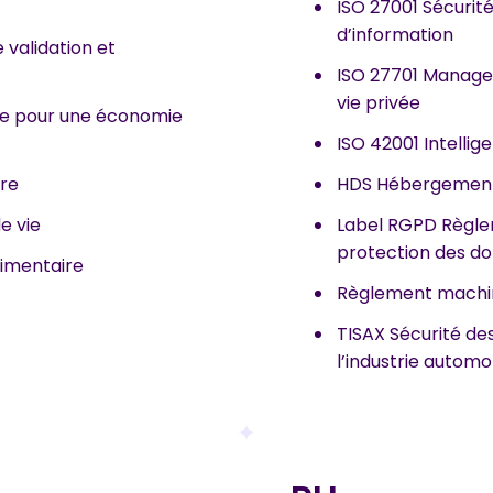
ISO 27001 Sécurit
d’information
 validation et
ISO 27701 Managem
vie privée
ge pour une économie
ISO 42001 Intellige
ire
HDS Hébergement
e vie
Label RGPD Règle
protection des d
limentaire
Règlement machi
TISAX Sécurité de
l’industrie automo