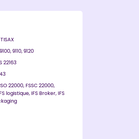
 TISAX
100, 9110, 9120
TS 22163
443
 ISO 22000, FSSC 22000,
S logistique, IFS Broker, IFS
ckaging