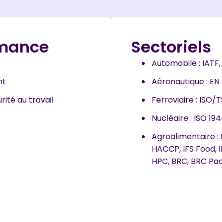
rmance
Sectoriels
Automobile : IATF,
nt
Aéronautique : EN 9
rité au travail
Ferroviaire : ISO/
Nucléaire : ISO 19
Agroalimentaire :
HACCP, IFS Food, IF
HPC, BRC, BRC Pa