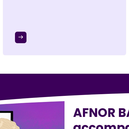
AFNOR B
accompa