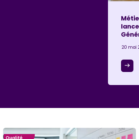
Métie
lance
Génér
20 mai 
Qualité