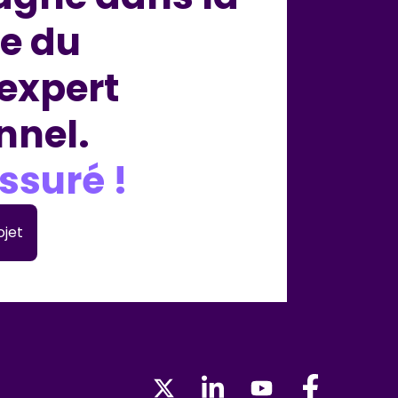
e du
 expert
nnel.
ssuré !
ojet