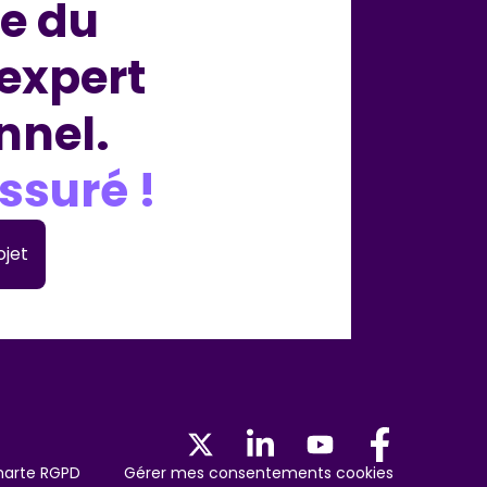
e du
 expert
nnel.
ssuré !
ojet
harte RGPD
Gérer mes consentements cookies