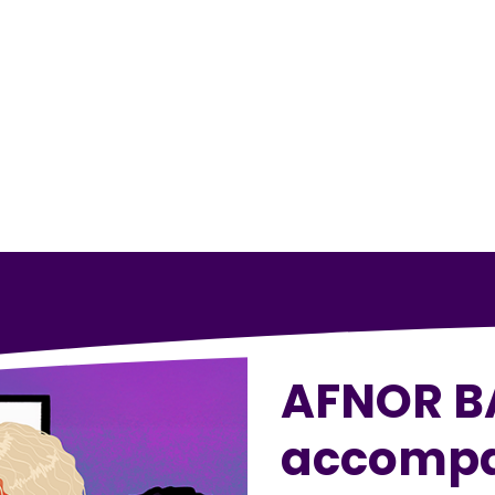
AFNOR B
accompa